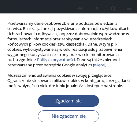
EN
PL
Przetwarzamy dane osobowe zbierane podczas odwiedzania
serwisu. Realizacja funkcji pozyskiwania informacji o użytkownikach
i ich zachowaniu odbywa się poprzez dobrowolnie wprowadzone w
formularzach informacje oraz zapisywanie w urządzeniach
końcowych plików cookies (tzw. ciasteczka). Dane, w tym pliki
cookies, wykorzystywane są w celu realizacji usług, zapewnienia
wygodnego korzystania ze strony oraz w celu monitorowania
ruchu zgodnie z
Polityką prywatności
. Dane są także zbierane i
przetwarzane przez narzędzie Google Analytics (
więcej
).
Możesz zmienić ustawienia cookies w swojej przeglądarce.
Ograniczenie stosowania plików cookies w konfiguracji przeglądarki
może wpłynąć na niektóre funkcjonalności dostępne na stronie.
Autor
Piotr Gebuza
Zgadzam się
Nie zgadzam się
PRACA POGLĄDOWA
Mechanizmy działania bisfenolu A i
jego analogów jako związków