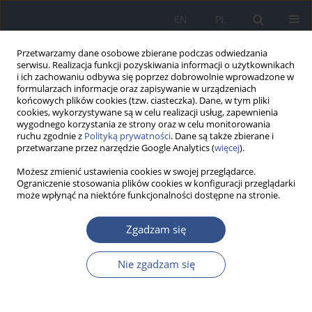
EN
PL
Przetwarzamy dane osobowe zbierane podczas odwiedzania
serwisu. Realizacja funkcji pozyskiwania informacji o użytkownikach
i ich zachowaniu odbywa się poprzez dobrowolnie wprowadzone w
formularzach informacje oraz zapisywanie w urządzeniach
końcowych plików cookies (tzw. ciasteczka). Dane, w tym pliki
cookies, wykorzystywane są w celu realizacji usług, zapewnienia
wygodnego korzystania ze strony oraz w celu monitorowania
ruchu zgodnie z
Polityką prywatności
. Dane są także zbierane i
przetwarzane przez narzędzie Google Analytics (
więcej
).
Możesz zmienić ustawienia cookies w swojej przeglądarce.
Ograniczenie stosowania plików cookies w konfiguracji przeglądarki
może wpłynąć na niektóre funkcjonalności dostępne na stronie.
Autor
Monika Kulińska
Zgadzam się
Nie zgadzam się
PRACA POGLĄDOWA
Mechanizmy działania bisfenolu A i
jego analogów jako związków