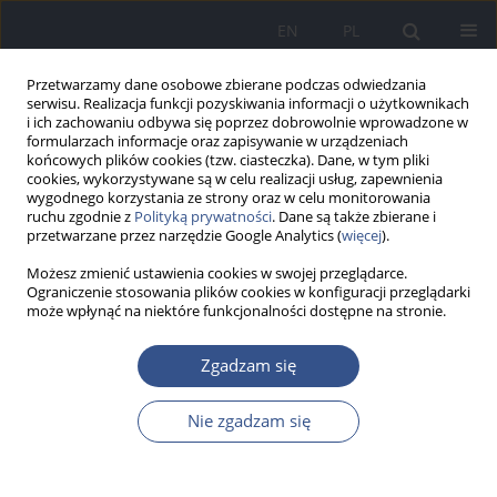
EN
PL
Przetwarzamy dane osobowe zbierane podczas odwiedzania
serwisu. Realizacja funkcji pozyskiwania informacji o użytkownikach
i ich zachowaniu odbywa się poprzez dobrowolnie wprowadzone w
formularzach informacje oraz zapisywanie w urządzeniach
końcowych plików cookies (tzw. ciasteczka). Dane, w tym pliki
cookies, wykorzystywane są w celu realizacji usług, zapewnienia
wygodnego korzystania ze strony oraz w celu monitorowania
ruchu zgodnie z
Polityką prywatności
. Dane są także zbierane i
przetwarzane przez narzędzie Google Analytics (
więcej
).
Możesz zmienić ustawienia cookies w swojej przeglądarce.
Ograniczenie stosowania plików cookies w konfiguracji przeglądarki
może wpłynąć na niektóre funkcjonalności dostępne na stronie.
Autor
Paula Wróblewska-Łuczka
Zgadzam się
PRACA ORYGINALNA
WYBÓR REDAKCJI
Nie zgadzam się
Interakcja addycji z tendencją do synergizmu
pomiędzy olejkiem eterycznym z pomarańczy
Citrus aurantium
a flukonazolem względem pleśni