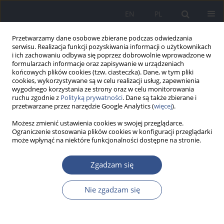
EN
PL
Przetwarzamy dane osobowe zbierane podczas odwiedzania
serwisu. Realizacja funkcji pozyskiwania informacji o użytkownikach
i ich zachowaniu odbywa się poprzez dobrowolnie wprowadzone w
formularzach informacje oraz zapisywanie w urządzeniach
końcowych plików cookies (tzw. ciasteczka). Dane, w tym pliki
cookies, wykorzystywane są w celu realizacji usług, zapewnienia
wygodnego korzystania ze strony oraz w celu monitorowania
ruchu zgodnie z
Polityką prywatności
. Dane są także zbierane i
przetwarzane przez narzędzie Google Analytics (
więcej
).
Możesz zmienić ustawienia cookies w swojej przeglądarce.
Ograniczenie stosowania plików cookies w konfiguracji przeglądarki
może wpłynąć na niektóre funkcjonalności dostępne na stronie.
Autor
Nimfa Stojek
Zgadzam się
Nie zgadzam się
PRACA ORYGINALNA
Enterobacteriaceae
oraz inne gram-ujemne
bakterie w wodzie z wodociągów zagrodowych