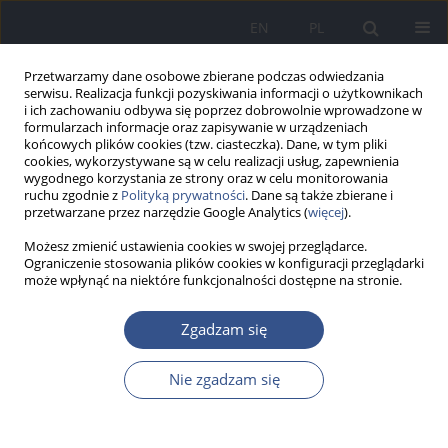
EN
PL
Przetwarzamy dane osobowe zbierane podczas odwiedzania
serwisu. Realizacja funkcji pozyskiwania informacji o użytkownikach
i ich zachowaniu odbywa się poprzez dobrowolnie wprowadzone w
formularzach informacje oraz zapisywanie w urządzeniach
końcowych plików cookies (tzw. ciasteczka). Dane, w tym pliki
cookies, wykorzystywane są w celu realizacji usług, zapewnienia
wygodnego korzystania ze strony oraz w celu monitorowania
ruchu zgodnie z
Polityką prywatności
. Dane są także zbierane i
przetwarzane przez narzędzie Google Analytics (
więcej
).
Możesz zmienić ustawienia cookies w swojej przeglądarce.
Ograniczenie stosowania plików cookies w konfiguracji przeglądarki
może wpłynąć na niektóre funkcjonalności dostępne na stronie.
Autor
Michał Borys
Zgadzam się
Nie zgadzam się
OPIS PRZYPADKU
Zapalenie płuc u chorych
wentylowanych mechanicznie