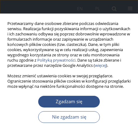
EN
PL
Przetwarzamy dane osobowe zbierane podczas odwiedzania
serwisu. Realizacja funkcji pozyskiwania informacji o użytkownikach
i ich zachowaniu odbywa się poprzez dobrowolnie wprowadzone w
formularzach informacje oraz zapisywanie w urządzeniach
końcowych plików cookies (tzw. ciasteczka). Dane, w tym pliki
cookies, wykorzystywane są w celu realizacji usług, zapewnienia
wygodnego korzystania ze strony oraz w celu monitorowania
ruchu zgodnie z
Polityką prywatności
. Dane są także zbierane i
przetwarzane przez narzędzie Google Analytics (
więcej
).
Możesz zmienić ustawienia cookies w swojej przeglądarce.
Ograniczenie stosowania plików cookies w konfiguracji przeglądarki
może wpłynąć na niektóre funkcjonalności dostępne na stronie.
Autor
Leszek Solecki
Zgadzam się
LIST DO REDAKCJI
Nie zgadzam się
Przyczyny oraz czynniki sprzyjające występowaniu
zespołu wypalenia zawodowego wśród lekarzy
zatrudnionych w publicznych sektorach opieki