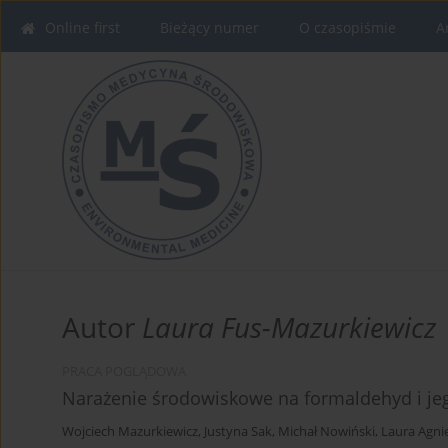
Online first
Bieżący numer
O czasopiśmie
A
Autor
Laura Fus-Mazurkiewicz
PRACA POGLĄDOWA
Narażenie środowiskowe na formaldehyd i je
Wojciech Mazurkiewicz
,
Justyna Sak
,
Michał Nowiński
,
Laura Agni