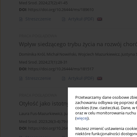
Med Srod. 2024;27(2):41-45
DOI
:
https://doi.org/10.26444/ms/189610
Streszczenie
Artykuł
(PDF)
PRACA POGLĄDOWA
Wpływ siedzącego trybu życia na rozwój chorób
Dominika Król
,
Michał Nowiński
,
Wojciech Mazurkiewicz
,
Justyna 
Med Srod. 2024;27(1):28-31
DOI
:
https://doi.org/10.26444/ms/181517
Streszczenie
Artykuł
(PDF)
PRACA POGLĄDOWA
Przetwarzamy dane osobowe zbiera
Otyłość jako istotny czynnik ryzyka chorób ot
zachowaniu odbywa się poprzez d
cookies (tzw. ciasteczka). Dane, w
oraz w celu monitorowania ruchu
Laura Fus-Mazurkiewicz
,
Justyna Sak
,
Michał Nowiński
,
Wojciech 
(
więcej
).
Med Srod. 2023;26(3-4):79-83
DOI
:
https://doi.org/10.26444/ms/175316
Możesz zmienić ustawienia cookie
niektóre funkcjonalności dostępne