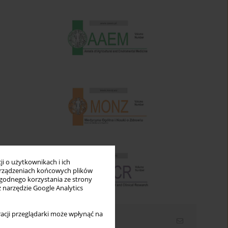
i o użytkownikach i ich
rządzeniach końcowych plików
wygodnego korzystania ze strony
z narzędzie Google Analytics
acji przeglądarki może wpłynąć na
Newsletter