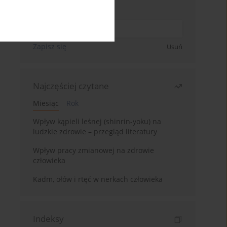
Wpisz swój adres email
Zapisz się
Usuń
Najczęściej czytane
Miesiąc
Rok
Wpływ kąpieli leśnej (shinrin-yoku) na
ludzkie zdrowie – przegląd literatury
Wpływ pracy zmianowej na zdrowie
człowieka
Kadm, ołów i rtęć w nerkach człowieka
Indeksy