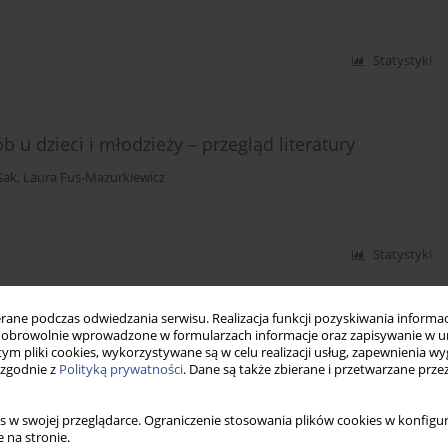
Statystyki
 u dzieci i młodzieży – przegląd literatury
Sak
,
Laura Fus-Mazurkiewicz
Statystyki
ne podczas odwiedzania serwisu. Realizacja funkcji pozyskiwania informacj
ępiennych
obrowolnie wprowadzone w formularzach informacje oraz zapisywanie w u
 tym pliki cookies, wykorzystywane są w celu realizacji usług, zapewnienia 
 zgodnie z
Polityką prywatności
. Dane są także zbierane i przetwarzane prze
Mazurkiewicz
s w swojej przeglądarce. Ograniczenie stosowania plików cookies w konfigur
 na stronie.