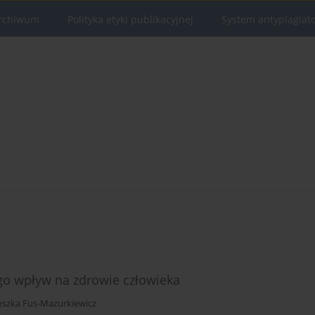
rchiwum
Polityka etyki publikacyjnej
System antyplagiat
go wpływ na zdrowie człowieka
eszka Fus-Mazurkiewicz