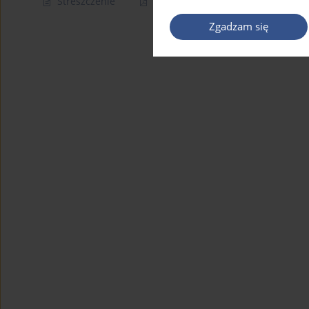
Streszczenie
Artykuł
(PDF)
Zgadzam się