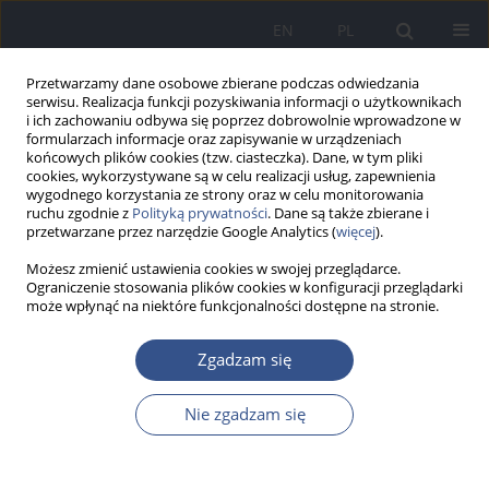
EN
PL
Przetwarzamy dane osobowe zbierane podczas odwiedzania
serwisu. Realizacja funkcji pozyskiwania informacji o użytkownikach
i ich zachowaniu odbywa się poprzez dobrowolnie wprowadzone w
formularzach informacje oraz zapisywanie w urządzeniach
końcowych plików cookies (tzw. ciasteczka). Dane, w tym pliki
cookies, wykorzystywane są w celu realizacji usług, zapewnienia
wygodnego korzystania ze strony oraz w celu monitorowania
ruchu zgodnie z
Polityką prywatności
. Dane są także zbierane i
przetwarzane przez narzędzie Google Analytics (
więcej
).
Możesz zmienić ustawienia cookies w swojej przeglądarce.
Ograniczenie stosowania plików cookies w konfiguracji przeglądarki
może wpłynąć na niektóre funkcjonalności dostępne na stronie.
Autor
Krystyna Morawiec
Zgadzam się
Nie zgadzam się
PRACA ORYGINALNA
Biomonitoring ołowiu we krwi u dzieci - krótkie
podsumowanie badań z lat 1991-2009