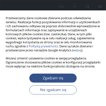
EN
PL
Przetwarzamy dane osobowe zbierane podczas odwiedzania
serwisu. Realizacja funkcji pozyskiwania informacji o użytkownikach
i ich zachowaniu odbywa się poprzez dobrowolnie wprowadzone w
formularzach informacje oraz zapisywanie w urządzeniach
końcowych plików cookies (tzw. ciasteczka). Dane, w tym pliki
cookies, wykorzystywane są w celu realizacji usług, zapewnienia
wygodnego korzystania ze strony oraz w celu monitorowania
ruchu zgodnie z
Polityką prywatności
. Dane są także zbierane i
przetwarzane przez narzędzie Google Analytics (
więcej
).
Możesz zmienić ustawienia cookies w swojej przeglądarce.
Ograniczenie stosowania plików cookies w konfiguracji przeglądarki
może wpłynąć na niektóre funkcjonalności dostępne na stronie.
Autor
Katarzyna Zygan-Filipiak
Zgadzam się
Nie zgadzam się
PRACA ORYGINALNA
Ocena neurobehawioralnych skutków
ekspozycji na pyretroid Fury 100 EW