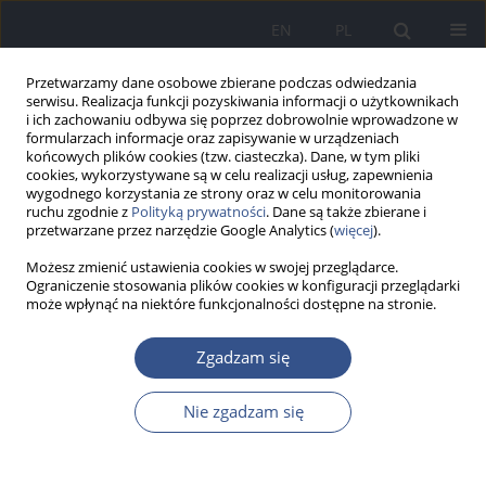
EN
PL
Przetwarzamy dane osobowe zbierane podczas odwiedzania
serwisu. Realizacja funkcji pozyskiwania informacji o użytkownikach
i ich zachowaniu odbywa się poprzez dobrowolnie wprowadzone w
formularzach informacje oraz zapisywanie w urządzeniach
końcowych plików cookies (tzw. ciasteczka). Dane, w tym pliki
cookies, wykorzystywane są w celu realizacji usług, zapewnienia
wygodnego korzystania ze strony oraz w celu monitorowania
ruchu zgodnie z
Polityką prywatności
. Dane są także zbierane i
przetwarzane przez narzędzie Google Analytics (
więcej
).
Możesz zmienić ustawienia cookies w swojej przeglądarce.
Ograniczenie stosowania plików cookies w konfiguracji przeglądarki
może wpłynąć na niektóre funkcjonalności dostępne na stronie.
3-4/2022 vol. 25
Zgadzam się
PRACA ORYGINALNA
Nie zgadzam się
Ocena