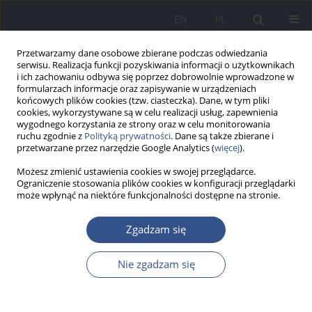
EN
PL
Przetwarzamy dane osobowe zbierane podczas odwiedzania
serwisu. Realizacja funkcji pozyskiwania informacji o użytkownikach
i ich zachowaniu odbywa się poprzez dobrowolnie wprowadzone w
formularzach informacje oraz zapisywanie w urządzeniach
końcowych plików cookies (tzw. ciasteczka). Dane, w tym pliki
cookies, wykorzystywane są w celu realizacji usług, zapewnienia
wygodnego korzystania ze strony oraz w celu monitorowania
ruchu zgodnie z
Polityką prywatności
. Dane są także zbierane i
przetwarzane przez narzędzie Google Analytics (
więcej
).
Możesz zmienić ustawienia cookies w swojej przeglądarce.
Ograniczenie stosowania plików cookies w konfiguracji przeglądarki
może wpłynąć na niektóre funkcjonalności dostępne na stronie.
Autor
Joanna Kasznia-Kocot
Zgadzam się
PRACA POGLĄDOWA
Nie zgadzam się
Trendy wybranych zachowań zdrowotnych
młodzieży polskiej w wieku 13-15 lat na
podstawie europejskich i światowych badań z lat