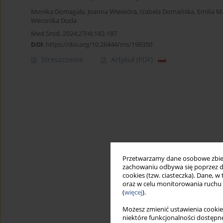
Monika Domagała
,
Joanna Wiewióra
,
Izabela Domańska
,
Emilia M
Weronika Duda
Med Srod. 2024;27(4):182-187
DOI
:
https://doi.org/10.26444/ms/199350
Streszczenie
Artykuł
(PDF)
Przetwarzamy dane osobowe zbiera
zachowaniu odbywa się poprzez d
cookies (tzw. ciasteczka). Dane, w
oraz w celu monitorowania ruchu
(
więcej
).
Możesz zmienić ustawienia cookie
niektóre funkcjonalności dostępne