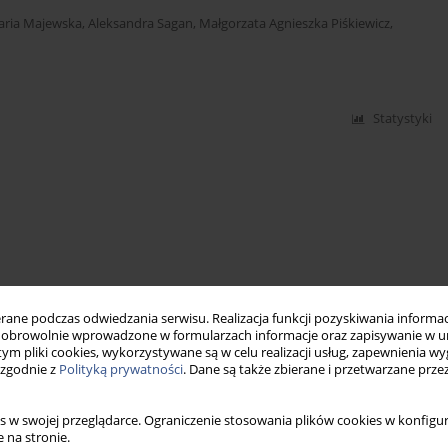
aria Majewska
,
Aleksandra Sagan
,
Małgorzata Agnieszka Piśkiewicz
,
Statystyki
ne podczas odwiedzania serwisu. Realizacja funkcji pozyskiwania informacj
obrowolnie wprowadzone w formularzach informacje oraz zapisywanie w u
 tym pliki cookies, wykorzystywane są w celu realizacji usług, zapewnienia 
 zgodnie z
Polityką prywatności
. Dane są także zbierane i przetwarzane prze
s w swojej przeglądarce. Ograniczenie stosowania plików cookies w konfigur
 na stronie.