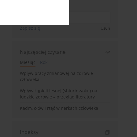
Wpisz swój adres email
Zapisz się
Usuń
Najczęściej czytane
Miesiąc
Rok
Wpływ pracy zmianowej na zdrowie
człowieka
Wpływ kąpieli leśnej (shinrin-yoku) na
ludzkie zdrowie – przegląd literatury
Kadm, ołów i rtęć w nerkach człowieka
Indeksy