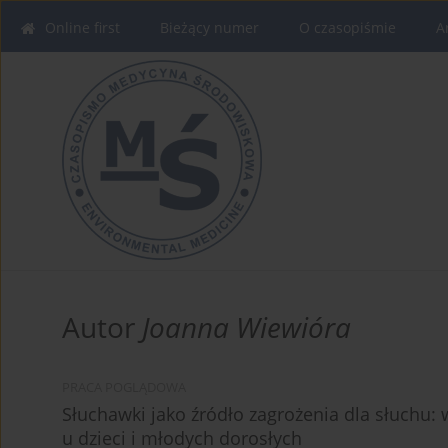
Online first
Bieżący numer
O czasopiśmie
A
Autor
Joanna Wiewióra
PRACA POGLĄDOWA
Słuchawki jako źródło zagrożenia dla słuchu:
u dzieci i młodych dorosłych