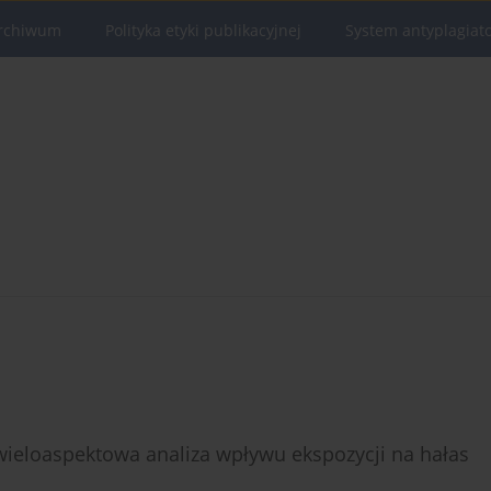
rchiwum
Polityka etyki publikacyjnej
System antyplagiat
 wieloaspektowa analiza wpływu ekspozycji na hałas