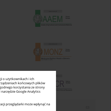
i o użytkownikach i ich
rządzeniach końcowych plików
wygodnego korzystania ze strony
z narzędzie Google Analytics
acji przeglądarki może wpłynąć na
Newsletter