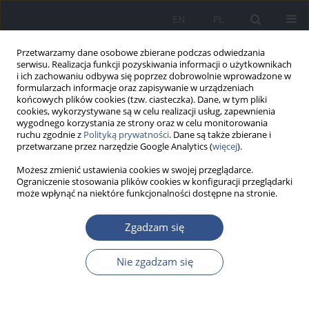
EN
PL
Przetwarzamy dane osobowe zbierane podczas odwiedzania
serwisu. Realizacja funkcji pozyskiwania informacji o użytkownikach
i ich zachowaniu odbywa się poprzez dobrowolnie wprowadzone w
formularzach informacje oraz zapisywanie w urządzeniach
końcowych plików cookies (tzw. ciasteczka). Dane, w tym pliki
cookies, wykorzystywane są w celu realizacji usług, zapewnienia
wygodnego korzystania ze strony oraz w celu monitorowania
ruchu zgodnie z
Polityką prywatności
. Dane są także zbierane i
przetwarzane przez narzędzie Google Analytics (
więcej
).
Możesz zmienić ustawienia cookies w swojej przeglądarce.
Ograniczenie stosowania plików cookies w konfiguracji przeglądarki
może wpłynąć na niektóre funkcjonalności dostępne na stronie.
Autor
Ewa Popowicz
Zgadzam się
PRACA POGLĄDOWA
Nie zgadzam się
Wpływ stosowania magnezji białej na stan
zdrowia użytkowników zamkniętych obiektów
wspinaczkowych