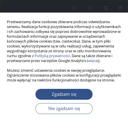
EN
PL
Przetwarzamy dane osobowe zbierane podczas odwiedzania
serwisu. Realizacja funkcji pozyskiwania informacji o użytkownikach
i ich zachowaniu odbywa się poprzez dobrowolnie wprowadzone w
formularzach informacje oraz zapisywanie w urządzeniach
końcowych plików cookies (tzw. ciasteczka). Dane, w tym pliki
cookies, wykorzystywane są w celu realizacji usług, zapewnienia
wygodnego korzystania ze strony oraz w celu monitorowania
ruchu zgodnie z
Polityką prywatności
. Dane są także zbierane i
przetwarzane przez narzędzie Google Analytics (
więcej
).
Możesz zmienić ustawienia cookies w swojej przeglądarce.
Ograniczenie stosowania plików cookies w konfiguracji przeglądarki
może wpłynąć na niektóre funkcjonalności dostępne na stronie.
Autor
Daria Dworak
Zgadzam się
Nie zgadzam się
PRACA ORYGINALNA
Stężenie rtęci w próbkach tuńczyka świeżego i
przetworzonego