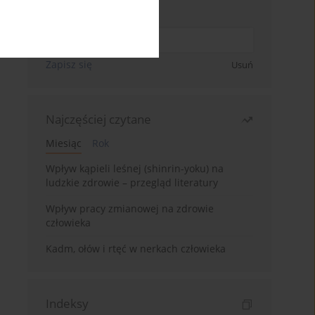
Wpisz swój adres email
Zapisz się
Usuń
Najczęściej czytane
Miesiąc
Rok
Wpływ kąpieli leśnej (shinrin-yoku) na
ludzkie zdrowie – przegląd literatury
Wpływ pracy zmianowej na zdrowie
człowieka
Kadm, ołów i rtęć w nerkach człowieka
Indeksy