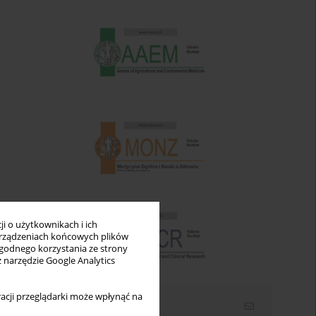
i o użytkownikach i ich
rządzeniach końcowych plików
wygodnego korzystania ze strony
z narzędzie Google Analytics
acji przeglądarki może wpłynąć na
Newsletter