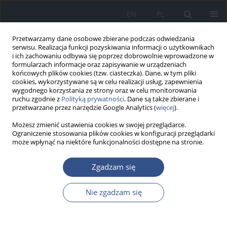
EN
PL
Przetwarzamy dane osobowe zbierane podczas odwiedzania
serwisu. Realizacja funkcji pozyskiwania informacji o użytkownikach
i ich zachowaniu odbywa się poprzez dobrowolnie wprowadzone w
formularzach informacje oraz zapisywanie w urządzeniach
końcowych plików cookies (tzw. ciasteczka). Dane, w tym pliki
cookies, wykorzystywane są w celu realizacji usług, zapewnienia
wygodnego korzystania ze strony oraz w celu monitorowania
ruchu zgodnie z
Polityką prywatności
. Dane są także zbierane i
przetwarzane przez narzędzie Google Analytics (
więcej
).
Możesz zmienić ustawienia cookies w swojej przeglądarce.
Ograniczenie stosowania plików cookies w konfiguracji przeglądarki
może wpłynąć na niektóre funkcjonalności dostępne na stronie.
Autor
Arkadiusz Rutkowski
Zgadzam się
Nie zgadzam się
PRACA POGLĄDOWA
Środowiskowe zagrożenia zdrowia występujące w
procesie pracy