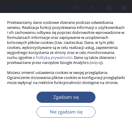
EN
PL
Przetwarzamy dane osobowe zbierane podczas odwiedzania
serwisu. Realizacja funkcji pozyskiwania informacji o użytkownikach
i ich zachowaniu odbywa się poprzez dobrowolnie wprowadzone w
formularzach informacje oraz zapisywanie w urządzeniach
końcowych plików cookies (tzw. ciasteczka). Dane, w tym pliki
cookies, wykorzystywane są w celu realizacji usług, zapewnienia
wygodnego korzystania ze strony oraz w celu monitorowania
ruchu zgodnie z
Polityką prywatności
. Dane są także zbierane i
przetwarzane przez narzędzie Google Analytics (
więcej
).
Możesz zmienić ustawienia cookies w swojej przeglądarce.
Ograniczenie stosowania plików cookies w konfiguracji przeglądarki
może wpłynąć na niektóre funkcjonalności dostępne na stronie.
Autor
Arkadiusz Drapiewski
Zgadzam się
Nie zgadzam się
PRACA ORYGINALNA
Dolegliwości zdrowotne u rowerzystów w mieście
– badanie pilotażowe