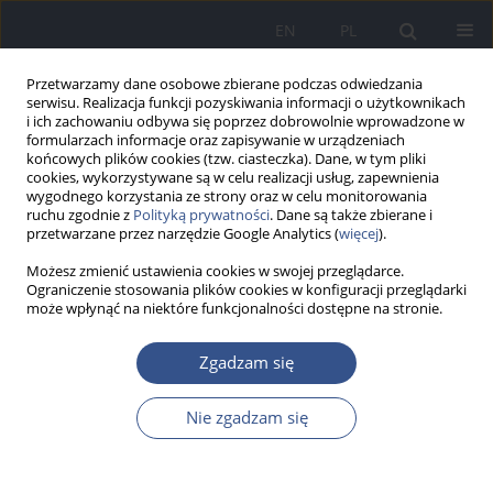
EN
PL
Przetwarzamy dane osobowe zbierane podczas odwiedzania
serwisu. Realizacja funkcji pozyskiwania informacji o użytkownikach
i ich zachowaniu odbywa się poprzez dobrowolnie wprowadzone w
formularzach informacje oraz zapisywanie w urządzeniach
końcowych plików cookies (tzw. ciasteczka). Dane, w tym pliki
cookies, wykorzystywane są w celu realizacji usług, zapewnienia
wygodnego korzystania ze strony oraz w celu monitorowania
ruchu zgodnie z
Polityką prywatności
. Dane są także zbierane i
przetwarzane przez narzędzie Google Analytics (
więcej
).
Możesz zmienić ustawienia cookies w swojej przeglądarce.
Ograniczenie stosowania plików cookies w konfiguracji przeglądarki
może wpłynąć na niektóre funkcjonalności dostępne na stronie.
2/2010 vol. 13
Zgadzam się
PRACA ORYGINALNA
Nie zgadzam się
Analiza zanieczyszczenia