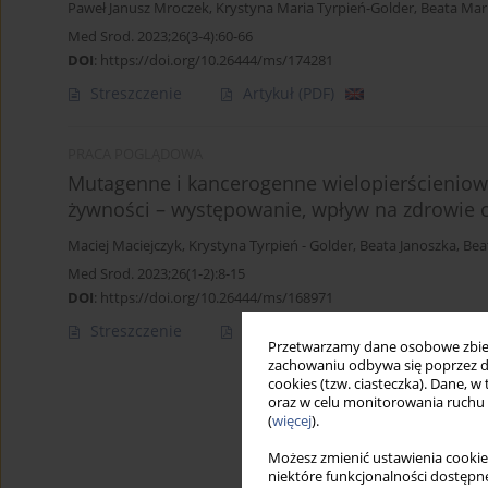
Paweł Janusz Mroczek
,
Krystyna Maria Tyrpień-Golder
,
Beata Mar
Med Srod. 2023;26(3-4):60-66
DOI
:
https://doi.org/10.26444/ms/174281
Streszczenie
Artykuł
(PDF)
PRACA POGLĄDOWA
Mutagenne i kancerogenne wielopierścienio
żywności – występowanie, wpływ na zdrowie c
Maciej Maciejczyk
,
Krystyna Tyrpień - Golder
,
Beata Janoszka
,
Bea
Med Srod. 2023;26(1-2):8-15
DOI
:
https://doi.org/10.26444/ms/168971
Streszczenie
Artykuł
(PDF)
Przetwarzamy dane osobowe zbiera
zachowaniu odbywa się poprzez d
cookies (tzw. ciasteczka). Dane, w
oraz w celu monitorowania ruchu
(
więcej
).
Możesz zmienić ustawienia cookie
niektóre funkcjonalności dostępne