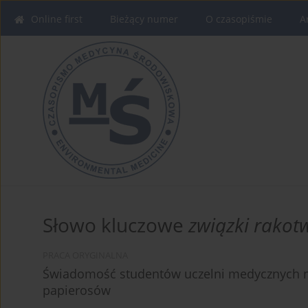
Online first
Bieżący numer
O czasopiśmie
A
Słowo kluczowe
związki rakot
PRACA ORYGINALNA
Świadomość studentów uczelni medycznych n
papierosów