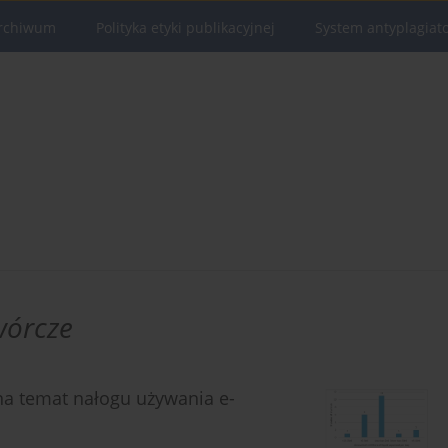
rchiwum
Polityka etyki publikacyjnej
System antyplagiat
wórcze
a temat nałogu używania e-