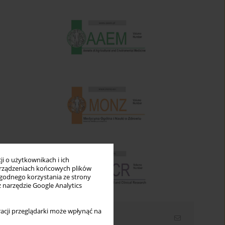
i o użytkownikach i ich
rządzeniach końcowych plików
wygodnego korzystania ze strony
z narzędzie Google Analytics
acji przeglądarki może wpłynąć na
Newsletter