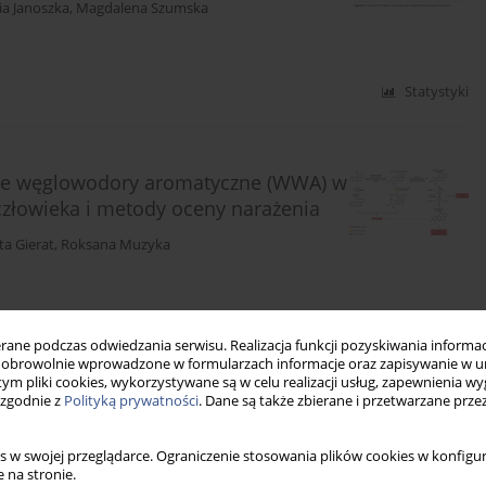
ia Janoszka
,
Magdalena Szumska
Statystyki
we węglowodory aromatyczne (WWA) w
złowieka i metody oceny narażenia
ta Gierat
,
Roksana Muzyka
Statystyki
ne podczas odwiedzania serwisu. Realizacja funkcji pozyskiwania informacj
obrowolnie wprowadzone w formularzach informacje oraz zapisywanie w u
 tym pliki cookies, wykorzystywane są w celu realizacji usług, zapewnienia 
 zgodnie z
Polityką prywatności
. Dane są także zbierane i przetwarzane prze
s w swojej przeglądarce. Ograniczenie stosowania plików cookies w konfigur
 na stronie.