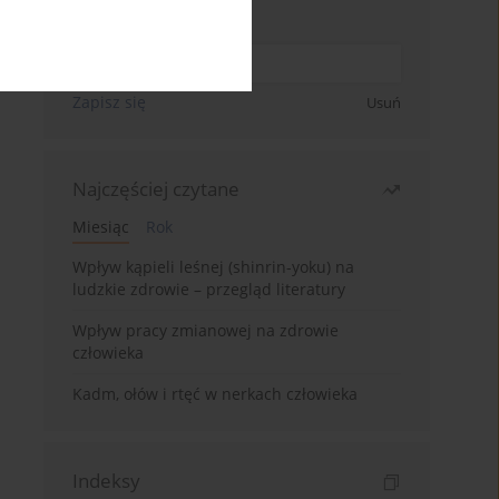
Wpisz swój adres email
Zapisz się
Usuń
Najczęściej czytane
Miesiąc
Rok
Wpływ kąpieli leśnej (shinrin-yoku) na
ludzkie zdrowie – przegląd literatury
Wpływ pracy zmianowej na zdrowie
człowieka
Kadm, ołów i rtęć w nerkach człowieka
Indeksy