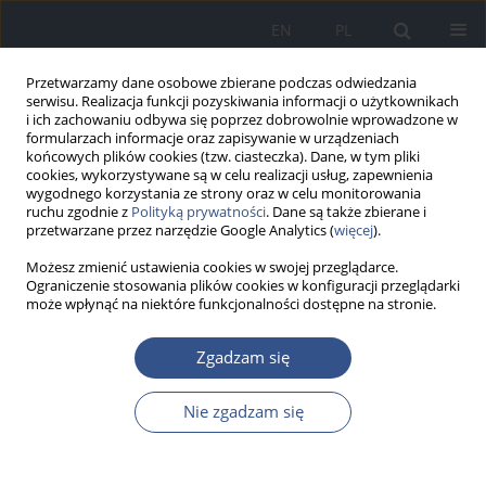
EN
PL
Przetwarzamy dane osobowe zbierane podczas odwiedzania
serwisu. Realizacja funkcji pozyskiwania informacji o użytkownikach
i ich zachowaniu odbywa się poprzez dobrowolnie wprowadzone w
formularzach informacje oraz zapisywanie w urządzeniach
końcowych plików cookies (tzw. ciasteczka). Dane, w tym pliki
cookies, wykorzystywane są w celu realizacji usług, zapewnienia
wygodnego korzystania ze strony oraz w celu monitorowania
ruchu zgodnie z
Polityką prywatności
. Dane są także zbierane i
przetwarzane przez narzędzie Google Analytics (
więcej
).
Możesz zmienić ustawienia cookies w swojej przeglądarce.
Ograniczenie stosowania plików cookies w konfiguracji przeglądarki
może wpłynąć na niektóre funkcjonalności dostępne na stronie.
Słowo kluczowe
zachowania
Zgadzam się
antyzdrowotne
Nie zgadzam się
PRACA ORYGINALNA
Podmiotowe czynniki ryzyka zachowań