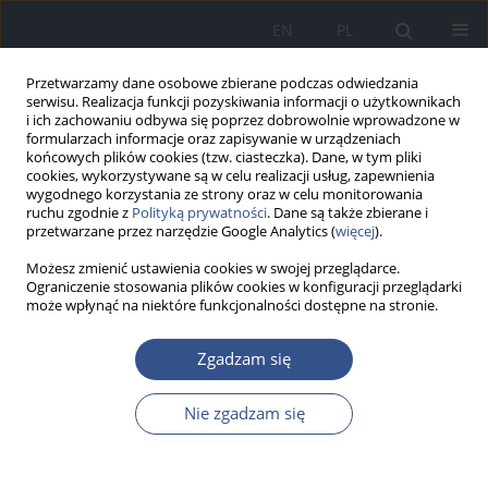
EN
PL
Przetwarzamy dane osobowe zbierane podczas odwiedzania
serwisu. Realizacja funkcji pozyskiwania informacji o użytkownikach
i ich zachowaniu odbywa się poprzez dobrowolnie wprowadzone w
formularzach informacje oraz zapisywanie w urządzeniach
końcowych plików cookies (tzw. ciasteczka). Dane, w tym pliki
cookies, wykorzystywane są w celu realizacji usług, zapewnienia
wygodnego korzystania ze strony oraz w celu monitorowania
ruchu zgodnie z
Polityką prywatności
. Dane są także zbierane i
przetwarzane przez narzędzie Google Analytics (
więcej
).
Możesz zmienić ustawienia cookies w swojej przeglądarce.
Ograniczenie stosowania plików cookies w konfiguracji przeglądarki
może wpłynąć na niektóre funkcjonalności dostępne na stronie.
Słowo kluczowe
wysokogórski
Zgadzam się
obrzek płuc
Nie zgadzam się
PRACA ORYGINALNA
OSTRA CHOROBA WYSOKOGÓRSKA