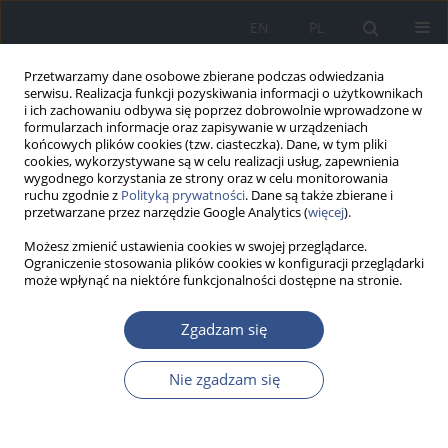
EN
PL
Przetwarzamy dane osobowe zbierane podczas odwiedzania
serwisu. Realizacja funkcji pozyskiwania informacji o użytkownikach
i ich zachowaniu odbywa się poprzez dobrowolnie wprowadzone w
formularzach informacje oraz zapisywanie w urządzeniach
końcowych plików cookies (tzw. ciasteczka). Dane, w tym pliki
cookies, wykorzystywane są w celu realizacji usług, zapewnienia
wygodnego korzystania ze strony oraz w celu monitorowania
ruchu zgodnie z
Polityką prywatności
. Dane są także zbierane i
przetwarzane przez narzędzie Google Analytics (
więcej
).
Możesz zmienić ustawienia cookies w swojej przeglądarce.
Ograniczenie stosowania plików cookies w konfiguracji przeglądarki
może wpłynąć na niektóre funkcjonalności dostępne na stronie.
Słowo kluczowe
woreczki
Zgadzam się
nikotynowe
Nie zgadzam się
PRACA POGLĄDOWA
Doustne beztytoniowe woreczki nikotynowe: