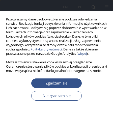
EN
PL
Przetwarzamy dane osobowe zbierane podczas odwiedzania
serwisu. Realizacja funkcji pozyskiwania informacji o użytkownikach
i ich zachowaniu odbywa się poprzez dobrowolnie wprowadzone w
formularzach informacje oraz zapisywanie w urządzeniach
końcowych plików cookies (tzw. ciasteczka). Dane, w tym pliki
cookies, wykorzystywane są w celu realizacji usług, zapewnienia
wygodnego korzystania ze strony oraz w celu monitorowania
ruchu zgodnie z
Polityką prywatności
. Dane są także zbierane i
przetwarzane przez narzędzie Google Analytics (
więcej
).
Możesz zmienić ustawienia cookies w swojej przeglądarce.
Ograniczenie stosowania plików cookies w konfiguracji przeglądarki
może wpłynąć na niektóre funkcjonalności dostępne na stronie.
Słowo kluczowe
włókniste
Zgadzam się
materiały termoizolacyjne
Nie zgadzam się
PRACA ORYGINALNA
Zastosowanie metod fizycznych w celu określenia