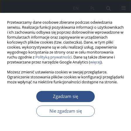
EN
PL
Przetwarzamy dane osobowe zbierane podczas odwiedzania
serwisu. Realizacja funkcji pozyskiwania informacji o użytkownikach
i ich zachowaniu odbywa się poprzez dobrowolnie wprowadzone w
formularzach informacje oraz zapisywanie w urządzeniach
końcowych plików cookies (tzw. ciasteczka). Dane, w tym pliki
cookies, wykorzystywane są w celu realizacji usług, zapewnienia
wygodnego korzystania ze strony oraz w celu monitorowania
ruchu zgodnie z
Polityką prywatności
. Dane są także zbierane i
przetwarzane przez narzędzie Google Analytics (
więcej
).
Możesz zmienić ustawienia cookies w swojej przeglądarce.
Ograniczenie stosowania plików cookies w konfiguracji przeglądarki
może wpłynąć na niektóre funkcjonalności dostępne na stronie.
Słowo kluczowe
udar cieplny
Zgadzam się
Nie zgadzam się
PRACA POGLĄDOWA
Starzenie się, upał i zdrowie: zrozumienie i
zapobieganie udarom cieplnym wśród osób