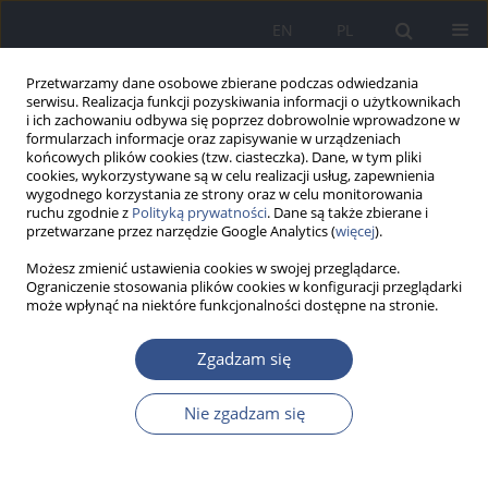
EN
PL
Przetwarzamy dane osobowe zbierane podczas odwiedzania
serwisu. Realizacja funkcji pozyskiwania informacji o użytkownikach
i ich zachowaniu odbywa się poprzez dobrowolnie wprowadzone w
formularzach informacje oraz zapisywanie w urządzeniach
końcowych plików cookies (tzw. ciasteczka). Dane, w tym pliki
cookies, wykorzystywane są w celu realizacji usług, zapewnienia
wygodnego korzystania ze strony oraz w celu monitorowania
ruchu zgodnie z
Polityką prywatności
. Dane są także zbierane i
przetwarzane przez narzędzie Google Analytics (
więcej
).
Możesz zmienić ustawienia cookies w swojej przeglądarce.
Ograniczenie stosowania plików cookies w konfiguracji przeglądarki
może wpłynąć na niektóre funkcjonalności dostępne na stronie.
Słowo kluczowe
szczepienie
Zgadzam się
zalecane
Nie zgadzam się
PRACA ORYGINALNA
Czynniki determinujące decyzje rodziców do