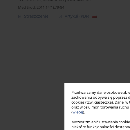
Med Srod. 2011;14(1):79-84
Streszczenie
Artykuł
(PDF)
Przetwarzamy dane osobowe zbiera
zachowaniu odbywa się poprzez d
cookies (tzw. ciasteczka). Dane, w
oraz w celu monitorowania ruchu
(
więcej
).
Możesz zmienić ustawienia cookie
niektóre funkcjonalności dostępne