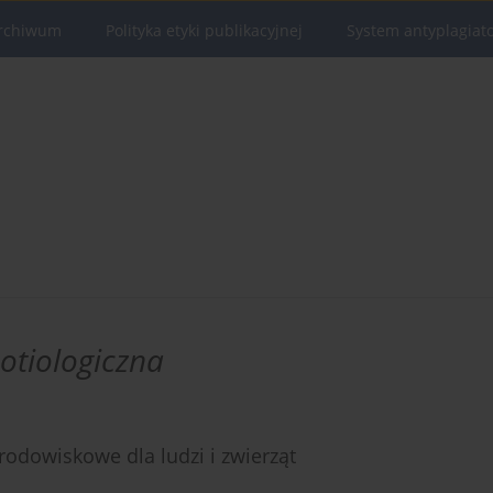
rchiwum
Polityka etyki publikacyjnej
System antyplagiat
otiologiczna
rodowiskowe dla ludzi i zwierząt