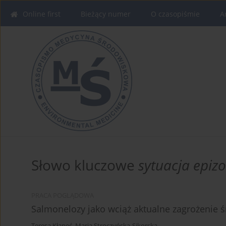
Online first
Bieżący numer
O czasopiśmie
A
Słowo kluczowe
sytuacja epizo
PRACA POGLĄDOWA
Salmonelozy jako wciąż aktualne zagrożenie ś
Teresa Kłapeć
,
Maria Stroczyńska-Sikorska