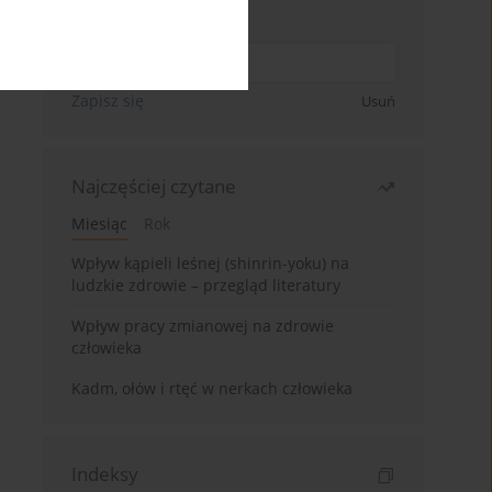
Wpisz swój adres email
Zapisz się
Usuń
Najczęściej czytane
Miesiąc
Rok
Wpływ kąpieli leśnej (shinrin-yoku) na
ludzkie zdrowie – przegląd literatury
Wpływ pracy zmianowej na zdrowie
człowieka
Kadm, ołów i rtęć w nerkach człowieka
Indeksy