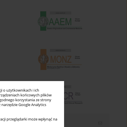
i o użytkownikach i ich
rządzeniach końcowych plików
wygodnego korzystania ze strony
z narzędzie Google Analytics
acji przeglądarki może wpłynąć na
Newsletter