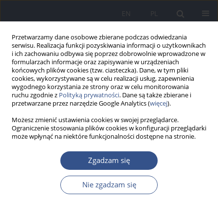
EN
PL
Przetwarzamy dane osobowe zbierane podczas odwiedzania
serwisu. Realizacja funkcji pozyskiwania informacji o użytkownikach
i ich zachowaniu odbywa się poprzez dobrowolnie wprowadzone w
formularzach informacje oraz zapisywanie w urządzeniach
końcowych plików cookies (tzw. ciasteczka). Dane, w tym pliki
cookies, wykorzystywane są w celu realizacji usług, zapewnienia
wygodnego korzystania ze strony oraz w celu monitorowania
ruchu zgodnie z
Polityką prywatności
. Dane są także zbierane i
przetwarzane przez narzędzie Google Analytics (
więcej
).
Możesz zmienić ustawienia cookies w swojej przeglądarce.
Ograniczenie stosowania plików cookies w konfiguracji przeglądarki
może wpłynąć na niektóre funkcjonalności dostępne na stronie.
Słowo kluczowe
skala
Zgadzam się
Mississippi-C PTSD
Nie zgadzam się
PRACA POGLĄDOWA
Nasilenie objawów stresu pourazowego u osób