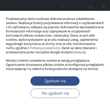
EN
PL
Przetwarzamy dane osobowe zbierane podczas odwiedzania
serwisu. Realizacja funkcji pozyskiwania informacji o użytkownikach
i ich zachowaniu odbywa się poprzez dobrowolnie wprowadzone w
formularzach informacje oraz zapisywanie w urządzeniach
końcowych plików cookies (tzw. ciasteczka). Dane, w tym pliki
cookies, wykorzystywane są w celu realizacji usług, zapewnienia
wygodnego korzystania ze strony oraz w celu monitorowania
ruchu zgodnie z
Polityką prywatności
. Dane są także zbierane i
przetwarzane przez narzędzie Google Analytics (
więcej
).
Możesz zmienić ustawienia cookies w swojej przeglądarce.
Ograniczenie stosowania plików cookies w konfiguracji przeglądarki
może wpłynąć na niektóre funkcjonalności dostępne na stronie.
Słowo kluczowe
słód jęczmienny
Zgadzam się
Nie zgadzam się
PRACA ORYGINALNA
Ocena zawartości mykotoksyn w słodach
jęczmiennych pochodzących z dwóch browarów