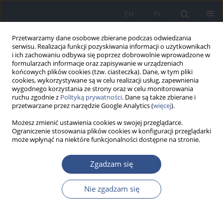
EN
PL
Przetwarzamy dane osobowe zbierane podczas odwiedzania
serwisu. Realizacja funkcji pozyskiwania informacji o użytkownikach
i ich zachowaniu odbywa się poprzez dobrowolnie wprowadzone w
formularzach informacje oraz zapisywanie w urządzeniach
końcowych plików cookies (tzw. ciasteczka). Dane, w tym pliki
cookies, wykorzystywane są w celu realizacji usług, zapewnienia
wygodnego korzystania ze strony oraz w celu monitorowania
ruchu zgodnie z
Polityką prywatności
. Dane są także zbierane i
przetwarzane przez narzędzie Google Analytics (
więcej
).
Możesz zmienić ustawienia cookies w swojej przeglądarce.
Ograniczenie stosowania plików cookies w konfiguracji przeglądarki
może wpłynąć na niektóre funkcjonalności dostępne na stronie.
Słowo kluczowe
radiologia
Zgadzam się
Nie zgadzam się
PRACA POGLĄDOWA
Egzostoza zewnętrznej guzowatości
kości potylicznej jako znak postępu