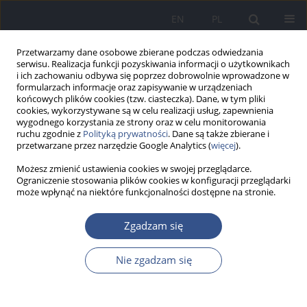
EN
PL
Przetwarzamy dane osobowe zbierane podczas odwiedzania
serwisu. Realizacja funkcji pozyskiwania informacji o użytkownikach
i ich zachowaniu odbywa się poprzez dobrowolnie wprowadzone w
formularzach informacje oraz zapisywanie w urządzeniach
końcowych plików cookies (tzw. ciasteczka). Dane, w tym pliki
cookies, wykorzystywane są w celu realizacji usług, zapewnienia
wygodnego korzystania ze strony oraz w celu monitorowania
ruchu zgodnie z
Polityką prywatności
. Dane są także zbierane i
przetwarzane przez narzędzie Google Analytics (
więcej
).
Możesz zmienić ustawienia cookies w swojej przeglądarce.
Ograniczenie stosowania plików cookies w konfiguracji przeglądarki
może wpłynąć na niektóre funkcjonalności dostępne na stronie.
Słowo kluczowe
przeciętne
Zgadzam się
dalsze trwanie życia
Nie zgadzam się
PRACA ORYGINALNA
Zróżnicowanie przeciętnego dalszego trwania