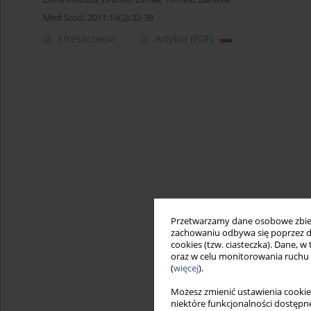
Med Srod. 2011;14(2):32-38
Streszczenie
Artykuł
(PDF)
Przetwarzamy dane osobowe zbiera
zachowaniu odbywa się poprzez d
cookies (tzw. ciasteczka). Dane, w
oraz w celu monitorowania ruchu
(
więcej
).
Możesz zmienić ustawienia cookie
niektóre funkcjonalności dostępne