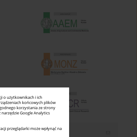
i o użytkownikach i ich
rządzeniach końcowych plików
wygodnego korzystania ze strony
z narzędzie Google Analytics
acji przeglądarki może wpłynąć na
Newsletter