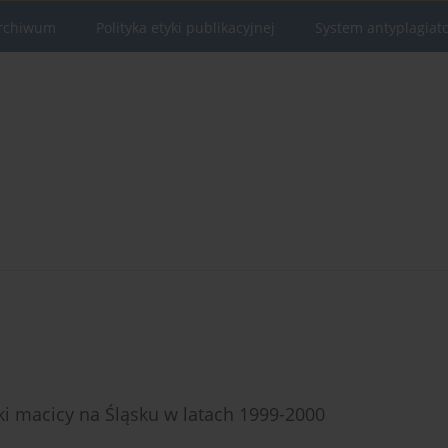
rchiwum
Polityka etyki publikacyjnej
System antyplagiat
ki macicy na Śląsku w latach 1999-2000