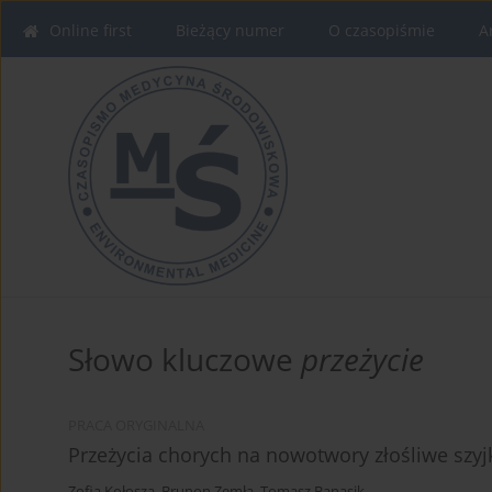
Online first
Bieżący numer
O czasopiśmie
A
Słowo kluczowe
przeżycie
PRACA ORYGINALNA
Przeżycia chorych na nowotwory złośliwe szyj
Zofia Kołosza
,
Brunon Zemła
,
Tomasz Banasik