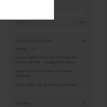
Wpisz swój adres email
Zapisz się
Usuń
Najczęściej czytane
Miesiąc
Rok
Wpływ kąpieli leśnej (shinrin-yoku) na
ludzkie zdrowie – przegląd literatury
Wpływ pracy zmianowej na zdrowie
człowieka
Kadm, ołów i rtęć w nerkach człowieka
Indeksy