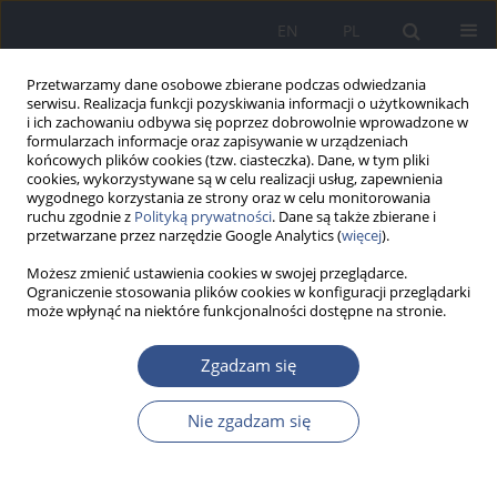
EN
PL
Przetwarzamy dane osobowe zbierane podczas odwiedzania
serwisu. Realizacja funkcji pozyskiwania informacji o użytkownikach
i ich zachowaniu odbywa się poprzez dobrowolnie wprowadzone w
formularzach informacje oraz zapisywanie w urządzeniach
końcowych plików cookies (tzw. ciasteczka). Dane, w tym pliki
cookies, wykorzystywane są w celu realizacji usług, zapewnienia
wygodnego korzystania ze strony oraz w celu monitorowania
ruchu zgodnie z
Polityką prywatności
. Dane są także zbierane i
przetwarzane przez narzędzie Google Analytics (
więcej
).
Możesz zmienić ustawienia cookies w swojej przeglądarce.
Ograniczenie stosowania plików cookies w konfiguracji przeglądarki
może wpłynąć na niektóre funkcjonalności dostępne na stronie.
Słowo kluczowe
prototekozy
Zgadzam się
Nie zgadzam się
PRACA POGLĄDOWA
Prototekozy ludzi i zwierząt
Henryk Krukowski
,
Kinga Kułaga