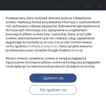
EN
PL
Przetwarzamy dane osobowe zbierane podczas odwiedzania
serwisu. Realizacja funkcji pozyskiwania informacji o użytkownikach
i ich zachowaniu odbywa się poprzez dobrowolnie wprowadzone w
formularzach informacje oraz zapisywanie w urządzeniach
końcowych plików cookies (tzw. ciasteczka). Dane, w tym pliki
cookies, wykorzystywane są w celu realizacji usług, zapewnienia
wygodnego korzystania ze strony oraz w celu monitorowania
ruchu zgodnie z
Polityką prywatności
. Dane są także zbierane i
przetwarzane przez narzędzie Google Analytics (
więcej
).
Możesz zmienić ustawienia cookies w swojej przeglądarce.
Ograniczenie stosowania plików cookies w konfiguracji przeglądarki
może wpłynąć na niektóre funkcjonalności dostępne na stronie.
Słowo kluczowe
probiotyk
Zgadzam się
Nie zgadzam się
PRACA POGLĄDOWA
Wpływ sposobu żywienia niemowląt
na ryzyko rozwoju alergii pokarmowej