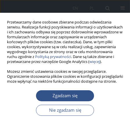
EN
PL
Przetwarzamy dane osobowe zbierane podczas odwiedzania
serwisu. Realizacja funkcji pozyskiwania informacji o użytkownikach
i ich zachowaniu odbywa się poprzez dobrowolnie wprowadzone w
formularzach informacje oraz zapisywanie w urządzeniach
końcowych plików cookies (tzw. ciasteczka). Dane, w tym pliki
cookies, wykorzystywane są w celu realizacji usług, zapewnienia
wygodnego korzystania ze strony oraz w celu monitorowania
ruchu zgodnie z
Polityką prywatności
. Dane są także zbierane i
przetwarzane przez narzędzie Google Analytics (
więcej
).
Możesz zmienić ustawienia cookies w swojej przeglądarce.
Ograniczenie stosowania plików cookies w konfiguracji przeglądarki
może wpłynąć na niektóre funkcjonalności dostępne na stronie.
Słowo kluczowe
pluton
Zgadzam się
Nie zgadzam się
PRACA ORYGINALNA
Fukushima - 25 lat po czarnobylu
Jan Grzesik