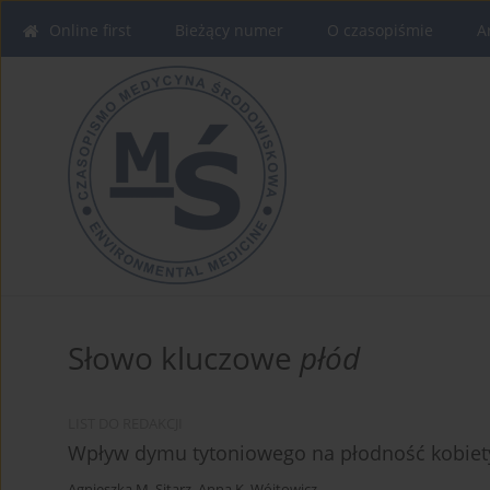
Online first
Bieżący numer
O czasopiśmie
A
Słowo kluczowe
płód
LIST DO REDAKCJI
Wpływ dymu tytoniowego na płodność kobiet
Agnieszka M. Sitarz
,
Anna K. Wójtowicz