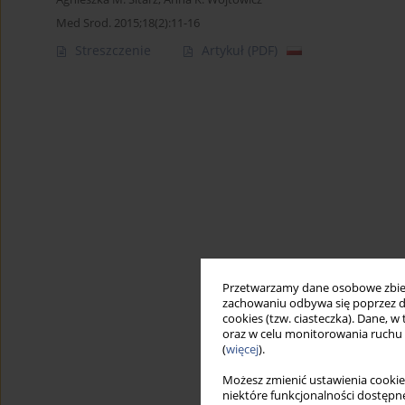
Med Srod. 2015;18(2):11-16
Streszczenie
Artykuł
(PDF)
Przetwarzamy dane osobowe zbiera
zachowaniu odbywa się poprzez d
cookies (tzw. ciasteczka). Dane, w
oraz w celu monitorowania ruchu
(
więcej
).
Możesz zmienić ustawienia cookie
niektóre funkcjonalności dostępne