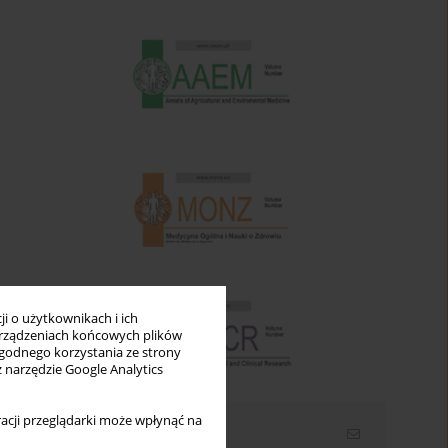
i o użytkownikach i ich
rządzeniach końcowych plików
wygodnego korzystania ze strony
z narzędzie Google Analytics
acji przeglądarki może wpłynąć na
Newsletter