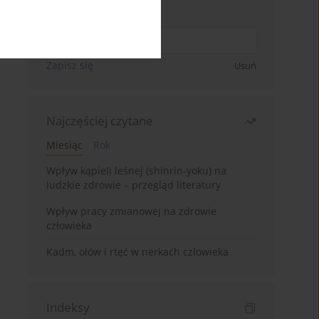
Wpisz swój adres email
Zapisz się
Usuń
Najczęściej czytane
Miesiąc
Rok
Wpływ kąpieli leśnej (shinrin-yoku) na
ludzkie zdrowie – przegląd literatury
Wpływ pracy zmianowej na zdrowie
człowieka
Kadm, ołów i rtęć w nerkach człowieka
Indeksy