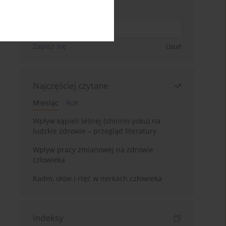
Wpisz swój adres email
Zapisz się
Usuń
Najczęściej czytane
Miesiąc
Rok
Wpływ kąpieli leśnej (shinrin-yoku) na
ludzkie zdrowie – przegląd literatury
Wpływ pracy zmianowej na zdrowie
człowieka
Kadm, ołów i rtęć w nerkach człowieka
Indeksy