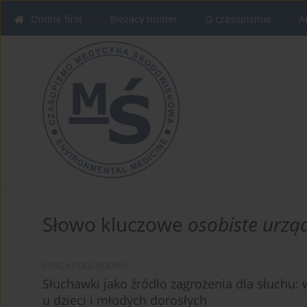
Online first
Bieżący numer
O czasopiśmie
A
Słowo kluczowe
osobiste urzą
PRACA POGLĄDOWA
Słuchawki jako źródło zagrożenia dla słuchu:
u dzieci i młodych dorosłych