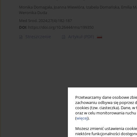
Monika Domagała
,
Joanna Wiewióra
,
Izabela Domańska
,
Emilia M
Weronika Duda
Med Srod. 2024;27(4):182-187
DOI
:
https://doi.org/10.26444/ms/199350
Streszczenie
Artykuł
(PDF)
Przetwarzamy dane osobowe zbiera
zachowaniu odbywa się poprzez d
cookies (tzw. ciasteczka). Dane, w
oraz w celu monitorowania ruchu
(
więcej
).
Możesz zmienić ustawienia cookie
niektóre funkcjonalności dostępne