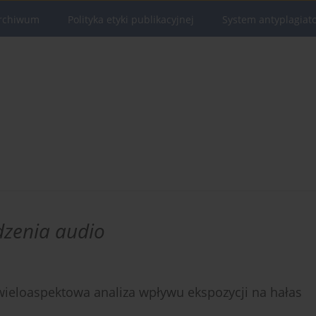
rchiwum
Polityka etyki publikacyjnej
System antyplagiat
dzenia audio
 wieloaspektowa analiza wpływu ekspozycji na hałas