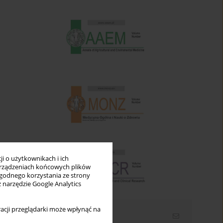
i o użytkownikach i ich
rządzeniach końcowych plików
wygodnego korzystania ze strony
z narzędzie Google Analytics
acji przeglądarki może wpłynąć na
Newsletter