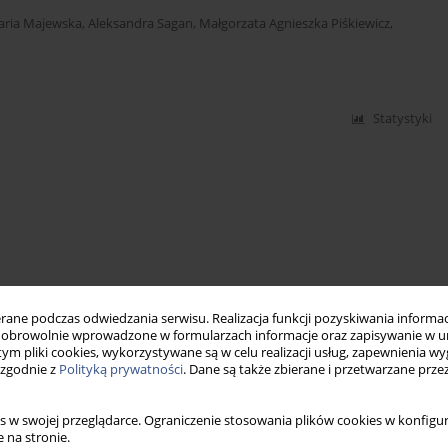
aria Majewska
,
Aleksandra Sagan
,
Małgorzata Agnieszka Piśkiewicz
,
Statystyki
ne podczas odwiedzania serwisu. Realizacja funkcji pozyskiwania informacj
obrowolnie wprowadzone w formularzach informacje oraz zapisywanie w u
 tym pliki cookies, wykorzystywane są w celu realizacji usług, zapewnienia 
 zgodnie z
Polityką prywatności
. Dane są także zbierane i przetwarzane prze
s w swojej przeglądarce. Ograniczenie stosowania plików cookies w konfigur
 na stronie.