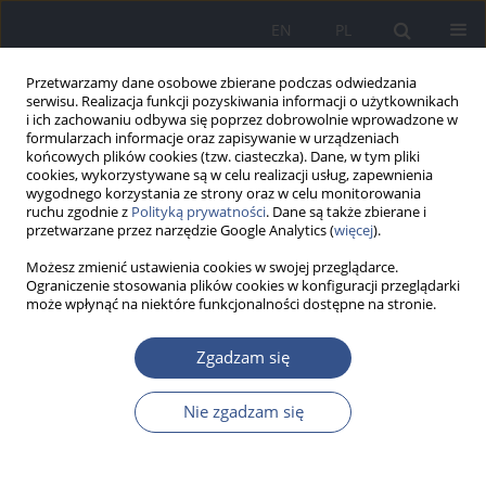
EN
PL
Przetwarzamy dane osobowe zbierane podczas odwiedzania
serwisu. Realizacja funkcji pozyskiwania informacji o użytkownikach
i ich zachowaniu odbywa się poprzez dobrowolnie wprowadzone w
formularzach informacje oraz zapisywanie w urządzeniach
końcowych plików cookies (tzw. ciasteczka). Dane, w tym pliki
cookies, wykorzystywane są w celu realizacji usług, zapewnienia
wygodnego korzystania ze strony oraz w celu monitorowania
ruchu zgodnie z
Polityką prywatności
. Dane są także zbierane i
przetwarzane przez narzędzie Google Analytics (
więcej
).
Możesz zmienić ustawienia cookies w swojej przeglądarce.
Ograniczenie stosowania plików cookies w konfiguracji przeglądarki
może wpłynąć na niektóre funkcjonalności dostępne na stronie.
Słowo kluczowe
ocena narażenia
Zgadzam się
Nie zgadzam się
LIST DO REDAKCJI
Nanocząstki, nanotechnologia – potencjalne
zagrożenia środowiskowe i zawodowe