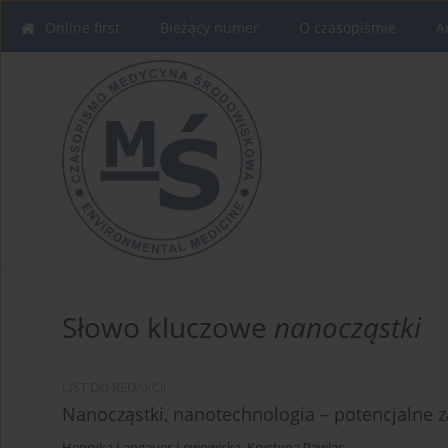
Online first
Bieżący numer
O czasopiśmie
A
Słowo kluczowe
nanocząstki
LIST DO REDAKCJI
Nanocząstki, nanotechnologia – potencjalne
Henryka Langauer-Lewowicka
,
Krystyna Pawlas