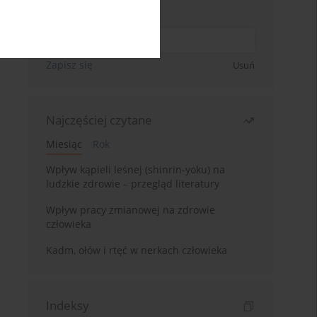
Wpisz swój adres email
Zapisz się
Usuń
Najczęściej czytane
Miesiąc
Rok
Wpływ kąpieli leśnej (shinrin-yoku) na
ludzkie zdrowie – przegląd literatury
Wpływ pracy zmianowej na zdrowie
człowieka
Kadm, ołów i rtęć w nerkach człowieka
Indeksy