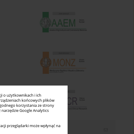
i o użytkownikach i ich
rządzeniach końcowych plików
wygodnego korzystania ze strony
z narzędzie Google Analytics
acji przeglądarki może wpłynąć na
Newsletter