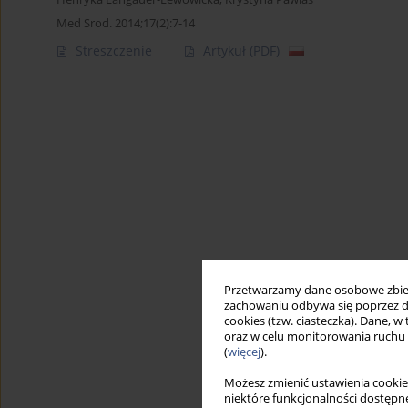
Med Srod. 2014;17(2):7-14
Streszczenie
Artykuł
(PDF)
Przetwarzamy dane osobowe zbiera
zachowaniu odbywa się poprzez d
cookies (tzw. ciasteczka). Dane, w
oraz w celu monitorowania ruchu
(
więcej
).
Możesz zmienić ustawienia cookie
niektóre funkcjonalności dostępne