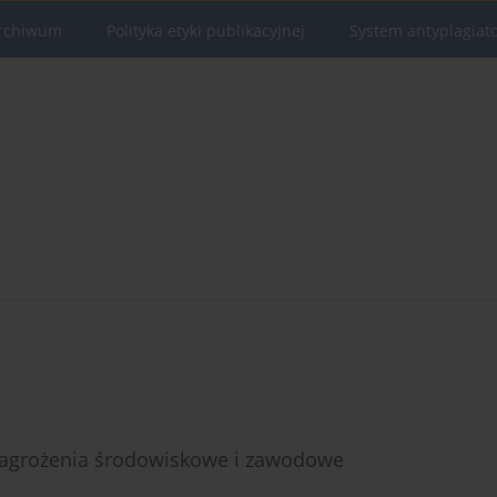
rchiwum
Polityka etyki publikacyjnej
System antyplagiat
 zagrożenia środowiskowe i zawodowe