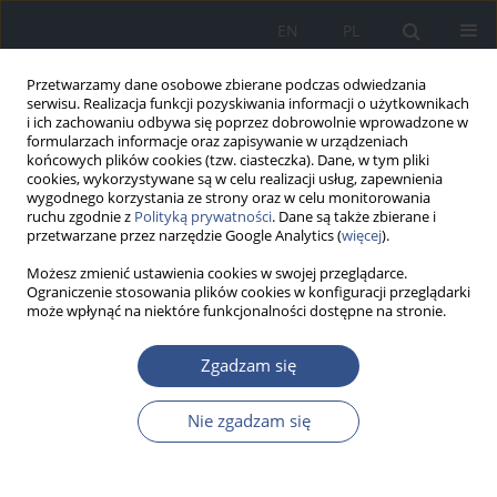
EN
PL
Przetwarzamy dane osobowe zbierane podczas odwiedzania
serwisu. Realizacja funkcji pozyskiwania informacji o użytkownikach
i ich zachowaniu odbywa się poprzez dobrowolnie wprowadzone w
formularzach informacje oraz zapisywanie w urządzeniach
końcowych plików cookies (tzw. ciasteczka). Dane, w tym pliki
cookies, wykorzystywane są w celu realizacji usług, zapewnienia
wygodnego korzystania ze strony oraz w celu monitorowania
ruchu zgodnie z
Polityką prywatności
. Dane są także zbierane i
przetwarzane przez narzędzie Google Analytics (
więcej
).
Możesz zmienić ustawienia cookies w swojej przeglądarce.
Ograniczenie stosowania plików cookies w konfiguracji przeglądarki
może wpłynąć na niektóre funkcjonalności dostępne na stronie.
Słowo kluczowe
miód
Zgadzam się
PRACA ORYGINALNA
Nie zgadzam się
Występowanie rtęci w różnych
rodzajach miodów