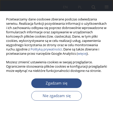
EN
PL
Przetwarzamy dane osobowe zbierane podczas odwiedzania
serwisu. Realizacja funkcji pozyskiwania informacji o użytkownikach
i ich zachowaniu odbywa się poprzez dobrowolnie wprowadzone w
formularzach informacje oraz zapisywanie w urządzeniach
końcowych plików cookies (tzw. ciasteczka). Dane, w tym pliki
cookies, wykorzystywane są w celu realizacji usług, zapewnienia
wygodnego korzystania ze strony oraz w celu monitorowania
ruchu zgodnie z
Polityką prywatności
. Dane są także zbierane i
przetwarzane przez narzędzie Google Analytics (
więcej
).
Możesz zmienić ustawienia cookies w swojej przeglądarce.
Ograniczenie stosowania plików cookies w konfiguracji przeglądarki
może wpłynąć na niektóre funkcjonalności dostępne na stronie.
Słowo kluczowe
kumulacja
Zgadzam się
Nie zgadzam się
PRACA ORYGINALNA
Udział ołowiu, kadmu i cynku w strukturze
mineralnej złogów pęcherzyka żółciowego u