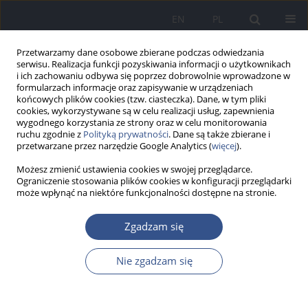
EN
PL
Przetwarzamy dane osobowe zbierane podczas odwiedzania
serwisu. Realizacja funkcji pozyskiwania informacji o użytkownikach
i ich zachowaniu odbywa się poprzez dobrowolnie wprowadzone w
formularzach informacje oraz zapisywanie w urządzeniach
końcowych plików cookies (tzw. ciasteczka). Dane, w tym pliki
cookies, wykorzystywane są w celu realizacji usług, zapewnienia
wygodnego korzystania ze strony oraz w celu monitorowania
ruchu zgodnie z
Polityką prywatności
. Dane są także zbierane i
przetwarzane przez narzędzie Google Analytics (
więcej
).
Możesz zmienić ustawienia cookies w swojej przeglądarce.
Ograniczenie stosowania plików cookies w konfiguracji przeglądarki
może wpłynąć na niektóre funkcjonalności dostępne na stronie.
Słowo kluczowe
komórki
Zgadzam się
nabłonkowe z jamy ustnej
Nie zgadzam się
PRACA POGLĄDOWA
Wykorzystanie komórek nabłonkowych z jamy