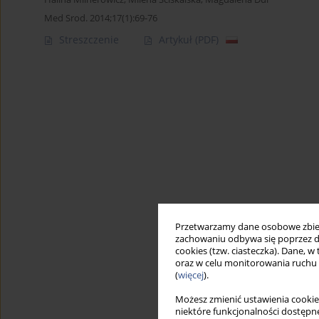
Med Srod. 2014;17(1):69-76
Streszczenie
Artykuł
(PDF)
Przetwarzamy dane osobowe zbiera
zachowaniu odbywa się poprzez d
cookies (tzw. ciasteczka). Dane, w
oraz w celu monitorowania ruchu
(
więcej
).
Możesz zmienić ustawienia cookie
niektóre funkcjonalności dostępne