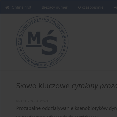
Online first
Bieżący numer
O czasopiśmie
A
Słowo kluczowe
cytokiny proz
PRACA POGLĄDOWA
Prozapalne oddziaływanie ksenobiotyków dy
Halina Milnerowicz
,
Milena Ściskalska
,
Magdalena Dul