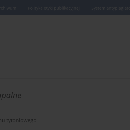
rchiwum
Polityka etyki publikacyjnej
System antyplagiat
apalne
mu tytoniowego