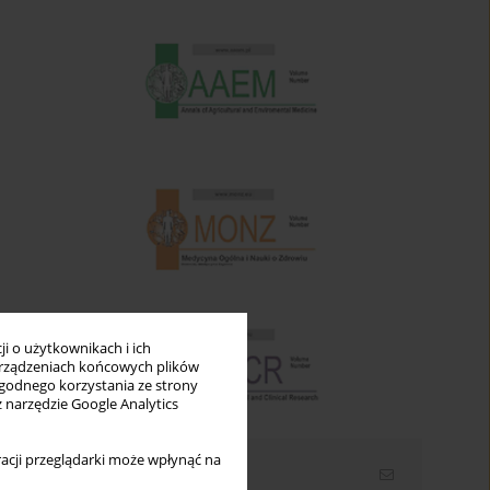
i o użytkownikach i ich
rządzeniach końcowych plików
wygodnego korzystania ze strony
z narzędzie Google Analytics
acji przeglądarki może wpłynąć na
Newsletter