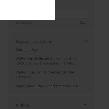
Wpisz swój adres email
Zapisz się
Usuń
Najczęściej czytane
Miesiąc
Rok
Wpływ kąpieli leśnej (shinrin-yoku) na
ludzkie zdrowie – przegląd literatury
Wpływ pracy zmianowej na zdrowie
człowieka
Kadm, ołów i rtęć w nerkach człowieka
Indeksy