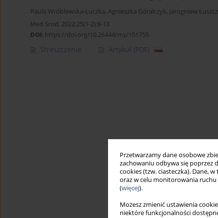
Paula Wróblewska-Łuczka
,
Agnieszka Góralczyk
,
Jarogniew Łuszcz
Med Srod. 2022;25(1-2):8-13
DOI
:
https://doi.org/10.26444/ms/151755
Streszczenie
Artykuł
(PDF)
Przetwarzamy dane osobowe zbiera
zachowaniu odbywa się poprzez d
cookies (tzw. ciasteczka). Dane, w
oraz w celu monitorowania ruchu
(
więcej
).
Możesz zmienić ustawienia cookie
niektóre funkcjonalności dostępne