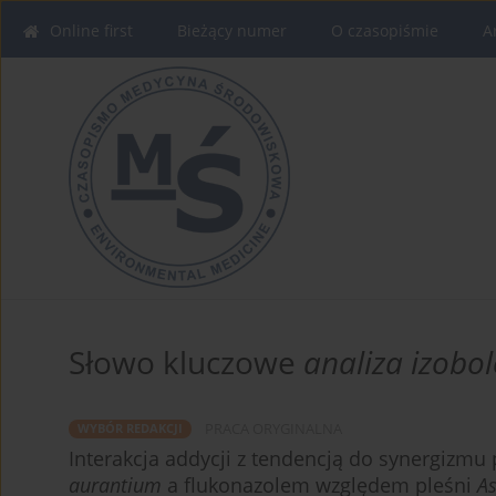
Online first
Bieżący numer
O czasopiśmie
A
Słowo kluczowe
analiza izobo
PRACA ORYGINALNA
WYBÓR REDAKCJI
Interakcja addycji z tendencją do synergizm
aurantium
a flukonazolem względem pleśni
As