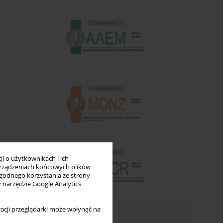
i o użytkownikach i ich
rządzeniach końcowych plików
wygodnego korzystania ze strony
z narzędzie Google Analytics
acji przeglądarki może wpłynąć na
Newsletter