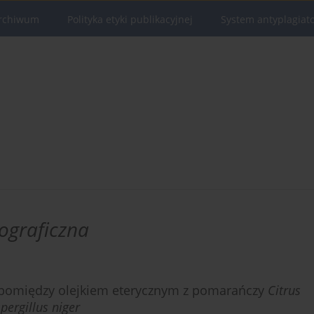
rchiwum
Polityka etyki publikacyjnej
System antyplagiat
lograficzna
u pomiędzy olejkiem eterycznym z pomarańczy
Citrus
pergillus niger