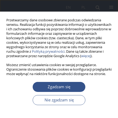
EN
PL
Przetwarzamy dane osobowe zbierane podczas odwiedzania
serwisu. Realizacja funkcji pozyskiwania informacji o użytkownikach
i ich zachowaniu odbywa się poprzez dobrowolnie wprowadzone w
formularzach informacje oraz zapisywanie w urządzeniach
końcowych plików cookies (tzw. ciasteczka). Dane, w tym pliki
cookies, wykorzystywane są w celu realizacji usług, zapewnienia
wygodnego korzystania ze strony oraz w celu monitorowania
ruchu zgodnie z
Polityką prywatności
. Dane są także zbierane i
przetwarzane przez narzędzie Google Analytics (
więcej
).
Możesz zmienić ustawienia cookies w swojej przeglądarce.
Ograniczenie stosowania plików cookies w konfiguracji przeglądarki
może wpłynąć na niektóre funkcjonalności dostępne na stronie.
Słowo kluczowe
Rickettsia spp
Zgadzam się
Nie zgadzam się
PRACA POGLĄDOWA
Występowanie riketsji z grupy gorączek
plamistych w Polsce