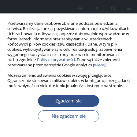
EN
PL
Przetwarzamy dane osobowe zbierane podczas odwiedzania
serwisu. Realizacja funkcji pozyskiwania informacji o użytkownikach
i ich zachowaniu odbywa się poprzez dobrowolnie wprowadzone w
formularzach informacje oraz zapisywanie w urządzeniach
końcowych plików cookies (tzw. ciasteczka). Dane, w tym pliki
cookies, wykorzystywane są w celu realizacji usług, zapewnienia
wygodnego korzystania ze strony oraz w celu monitorowania
ruchu zgodnie z
Polityką prywatności
. Dane są także zbierane i
przetwarzane przez narzędzie Google Analytics (
więcej
).
Możesz zmienić ustawienia cookies w swojej przeglądarce.
Ograniczenie stosowania plików cookies w konfiguracji przeglądarki
może wpłynąć na niektóre funkcjonalności dostępne na stronie.
Słowo kluczowe
Polimorfizm
Zgadzam się
genu
Nie zgadzam się
PRACA POGLĄDOWA
Czynniki środowiskowe i genetyczne wpływające