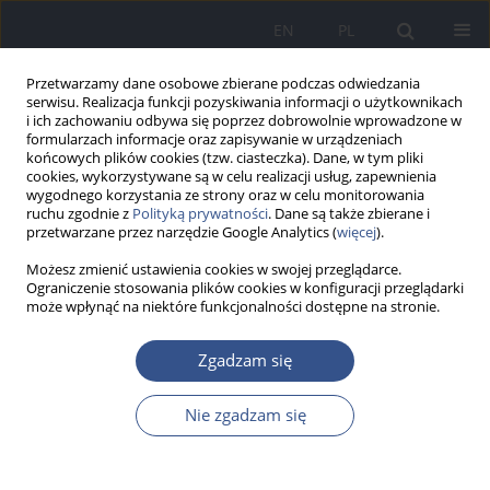
EN
PL
Przetwarzamy dane osobowe zbierane podczas odwiedzania
serwisu. Realizacja funkcji pozyskiwania informacji o użytkownikach
i ich zachowaniu odbywa się poprzez dobrowolnie wprowadzone w
formularzach informacje oraz zapisywanie w urządzeniach
końcowych plików cookies (tzw. ciasteczka). Dane, w tym pliki
cookies, wykorzystywane są w celu realizacji usług, zapewnienia
wygodnego korzystania ze strony oraz w celu monitorowania
ruchu zgodnie z
Polityką prywatności
. Dane są także zbierane i
przetwarzane przez narzędzie Google Analytics (
więcej
).
Możesz zmienić ustawienia cookies w swojej przeglądarce.
Ograniczenie stosowania plików cookies w konfiguracji przeglądarki
może wpłynąć na niektóre funkcjonalności dostępne na stronie.
3/2016 vol. 19
Zgadzam się
PRACA ORYGINALNA
Nie zgadzam się
Mikrobiologiczna jakość