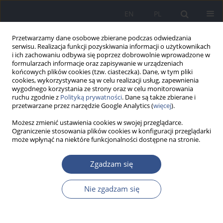
EN
PL
Przetwarzamy dane osobowe zbierane podczas odwiedzania
serwisu. Realizacja funkcji pozyskiwania informacji o użytkownikach
i ich zachowaniu odbywa się poprzez dobrowolnie wprowadzone w
formularzach informacje oraz zapisywanie w urządzeniach
końcowych plików cookies (tzw. ciasteczka). Dane, w tym pliki
cookies, wykorzystywane są w celu realizacji usług, zapewnienia
wygodnego korzystania ze strony oraz w celu monitorowania
ruchu zgodnie z
Polityką prywatności
. Dane są także zbierane i
przetwarzane przez narzędzie Google Analytics (
więcej
).
Możesz zmienić ustawienia cookies w swojej przeglądarce.
Ograniczenie stosowania plików cookies w konfiguracji przeglądarki
może wpłynąć na niektóre funkcjonalności dostępne na stronie.
Autor
Wiesław Sawicki
Zgadzam się
Nie zgadzam się
PRACA POGLĄDOWA
Problematyka lotnych związków organicznych w
farmacji