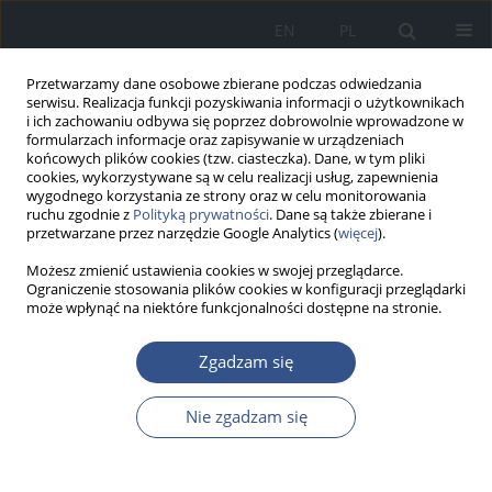
EN
PL
Przetwarzamy dane osobowe zbierane podczas odwiedzania
serwisu. Realizacja funkcji pozyskiwania informacji o użytkownikach
i ich zachowaniu odbywa się poprzez dobrowolnie wprowadzone w
formularzach informacje oraz zapisywanie w urządzeniach
końcowych plików cookies (tzw. ciasteczka). Dane, w tym pliki
cookies, wykorzystywane są w celu realizacji usług, zapewnienia
wygodnego korzystania ze strony oraz w celu monitorowania
ruchu zgodnie z
Polityką prywatności
. Dane są także zbierane i
przetwarzane przez narzędzie Google Analytics (
więcej
).
Możesz zmienić ustawienia cookies w swojej przeglądarce.
Ograniczenie stosowania plików cookies w konfiguracji przeglądarki
może wpłynąć na niektóre funkcjonalności dostępne na stronie.
Autor
Weronika Niedźwiecka
Zgadzam się
Nie zgadzam się
PRACA ORYGINALNA
Stan środowiska naturalnego w rejonie
oddziaływania hut miedzi. Kierunki zmian