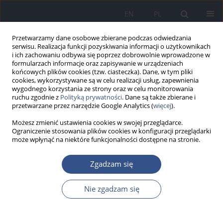
EN
PL
Przetwarzamy dane osobowe zbierane podczas odwiedzania
serwisu. Realizacja funkcji pozyskiwania informacji o użytkownikach
i ich zachowaniu odbywa się poprzez dobrowolnie wprowadzone w
formularzach informacje oraz zapisywanie w urządzeniach
końcowych plików cookies (tzw. ciasteczka). Dane, w tym pliki
cookies, wykorzystywane są w celu realizacji usług, zapewnienia
wygodnego korzystania ze strony oraz w celu monitorowania
ruchu zgodnie z
Polityką prywatności
. Dane są także zbierane i
przetwarzane przez narzędzie Google Analytics (
więcej
).
Możesz zmienić ustawienia cookies w swojej przeglądarce.
Ograniczenie stosowania plików cookies w konfiguracji przeglądarki
może wpłynąć na niektóre funkcjonalności dostępne na stronie.
Autor
Monika Papież
Zgadzam się
Nie zgadzam się
PRACA ORYGINALNA
Co studenci nauk medycznych wiedzą
o profilaktyce nowotworów?