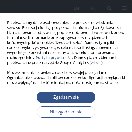
EN
PL
Przetwarzamy dane osobowe zbierane podczas odwiedzania
serwisu. Realizacja funkcji pozyskiwania informacji o użytkownikach
i ich zachowaniu odbywa się poprzez dobrowolnie wprowadzone w
formularzach informacje oraz zapisywanie w urządzeniach
końcowych plików cookies (tzw. ciasteczka). Dane, w tym pliki
cookies, wykorzystywane są w celu realizacji usług, zapewnienia
wygodnego korzystania ze strony oraz w celu monitorowania
ruchu zgodnie z
Polityką prywatności
. Dane są także zbierane i
przetwarzane przez narzędzie Google Analytics (
więcej
).
Możesz zmienić ustawienia cookies w swojej przeglądarce.
Ograniczenie stosowania plików cookies w konfiguracji przeglądarki
może wpłynąć na niektóre funkcjonalności dostępne na stronie.
4/2024 vol. 27
Zgadzam się
PRACA ORYGINALNA
Nie zgadzam się
Co studenci nauk